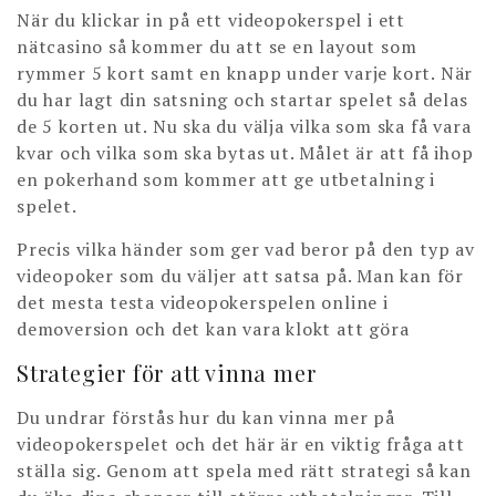
När du klickar in på ett videopokerspel i ett
nätcasino så kommer du att se en layout som
rymmer 5 kort samt en knapp under varje kort. När
du har lagt din satsning och startar spelet så delas
de 5 korten ut. Nu ska du välja vilka som ska få vara
kvar och vilka som ska bytas ut. Målet är att få ihop
en pokerhand som kommer att ge utbetalning i
spelet.
Precis vilka händer som ger vad beror på den typ av
videopoker som du väljer att satsa på. Man kan för
det mesta testa videopokerspelen online i
demoversion och det kan vara klokt att göra
Strategier för att vinna mer
Du undrar förstås hur du kan vinna mer på
videopokerspelet och det här är en viktig fråga att
ställa sig. Genom att spela med rätt strategi så kan