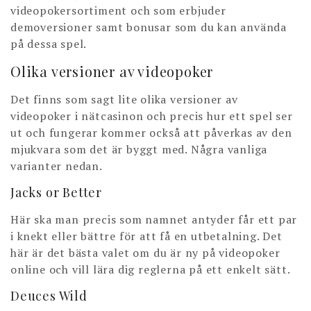
videopokersortiment och som erbjuder
demoversioner samt bonusar som du kan använda
på dessa spel.
Olika versioner av videopoker
Det finns som sagt lite olika versioner av
videopoker i nätcasinon och precis hur ett spel ser
ut och fungerar kommer också att påverkas av den
mjukvara som det är byggt med. Några vanliga
varianter nedan.
Jacks or Better
Här ska man precis som namnet antyder får ett par
i knekt eller bättre för att få en utbetalning. Det
här är det bästa valet om du är ny på videopoker
online och vill lära dig reglerna på ett enkelt sätt.
Deuces Wild