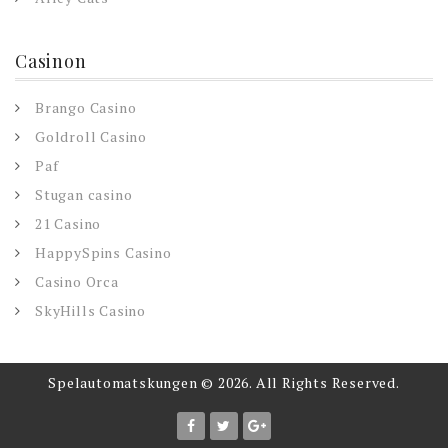
Casinon
Brango Casino
Goldroll Casino
Paf
Stugan casino
21 Casino
HappySpins Casino
Casino Orca
SkyHills Casino
Spelautomatskungen © 2026. All Rights Reserved.