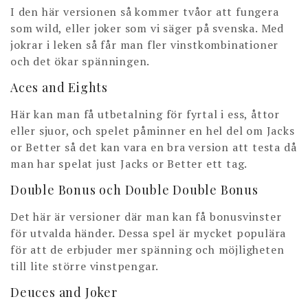
I den här versionen så kommer tvåor att fungera
som wild, eller joker som vi säger på svenska. Med
jokrar i leken så får man fler vinstkombinationer
och det ökar spänningen.
Aces and Eights
Här kan man få utbetalning för fyrtal i ess, åttor
eller sjuor, och spelet påminner en hel del om Jacks
or Better så det kan vara en bra version att testa då
man har spelat just Jacks or Better ett tag.
Double Bonus och Double Double Bonus
Det här är versioner där man kan få bonusvinster
för utvalda händer. Dessa spel är mycket populära
för att de erbjuder mer spänning och möjligheten
till lite större vinstpengar.
Deuces and Joker