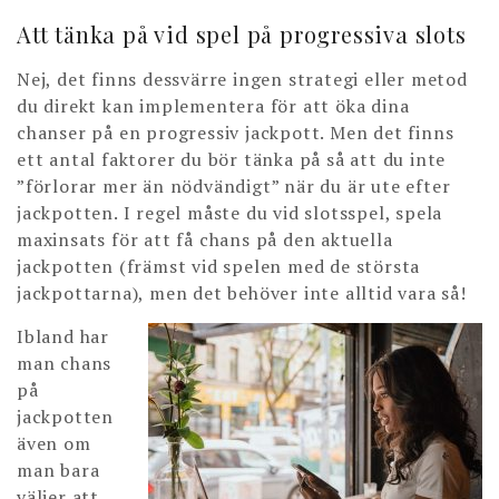
Att tänka på vid spel på progressiva slots
Nej, det finns dessvärre ingen strategi eller metod
du direkt kan implementera för att öka dina
chanser på en progressiv jackpott. Men det finns
ett antal faktorer du bör tänka på så att du inte
”förlorar mer än nödvändigt” när du är ute efter
jackpotten. I regel måste du vid slotsspel, spela
maxinsats för att få chans på den aktuella
jackpotten (främst vid spelen med de största
jackpottarna), men det behöver inte alltid vara så!
Ibland har
man chans
på
jackpotten
även om
man bara
väljer att