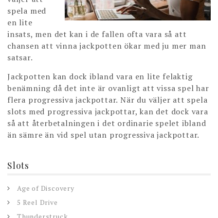
spela med
en lite
insats, men det kan i de fallen ofta vara så att
chansen att vinna jackpotten ökar med ju mer man
satsar.
Jackpotten kan dock ibland vara en lite felaktig
benämning då det inte är ovanligt att vissa spel har
flera progressiva jackpottar. När du väljer att spela
slots med progressiva jackpottar, kan det dock vara
så att återbetalningen i det ordinarie spelet ibland
än sämre än vid spel utan progressiva jackpottar.
Slots
Age of Discovery
5 Reel Drive
Thunderstruck