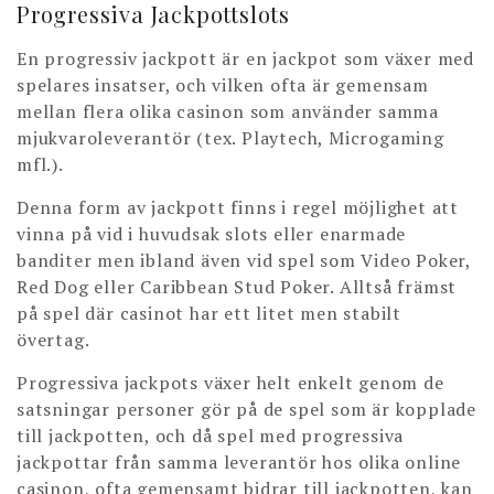
Progressiva Jackpottslots
En progressiv jackpott är en jackpot som växer med
spelares insatser, och vilken ofta är gemensam
mellan flera olika casinon som använder samma
mjukvaroleverantör (tex. Playtech, Microgaming
mfl.).
Denna form av jackpott finns i regel möjlighet att
vinna på vid i huvudsak slots eller enarmade
banditer men ibland även vid spel som Video Poker,
Red Dog eller Caribbean Stud Poker. Alltså främst
på spel där casinot har ett litet men stabilt
övertag.
Progressiva jackpots växer helt enkelt genom de
satsningar personer gör på de spel som är kopplade
till jackpotten, och då spel med progressiva
jackpottar från samma leverantör hos olika online
casinon, ofta gemensamt bidrar till jackpotten, kan