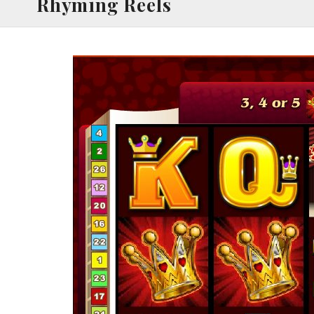
Rhyming Reels