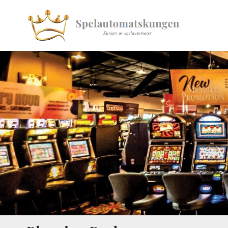
Skip
to
content