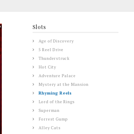
Slots
Age of Discovery
5 Reel Drive
Thunderstruck
Hot City
Adventure Palace
Mystery at the Mansion
Rhyming Reels
Lord of the Rings
Superman
Forrest Gump
Alley Cats