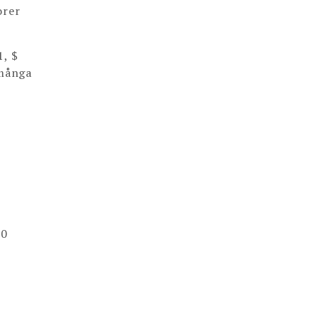
orer
1, $
 många
50